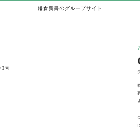
鎌倉新書のグループサイト
お墓」
海洋散骨・お別れ会プロデュース事業
日本
（株式会社ハウスボートクラブ）
儀」
海洋散骨のブルーオーシャンセレモニー
いい
お別れ会プロデュース「Story」
番3号
い仏壇」
相続手続きの無料相談と専門家紹介「いい相
不動
続」
C
相続
いい相続
相続費用見積ガイド
R
わた
遺産相続弁護士ガイド
離婚弁護士ガイド