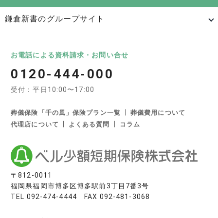
鎌倉新書のグループサイト
日本最大級のお墓ポータルサイト「いいお墓」
いいお墓
Life.（ライフドット）
いいお墓-永代供養墓版
お電話による資料請求・お問い合せ
0120-444-000
いいお墓-ペット霊園版
樹木葬なび
納骨堂なび
受付：平日10:00〜17:00
寺院墓地.com
優良墓石・石材店ガイド
お墓の引越し＆墓じまいくん
葬儀保険「千の風」保険プラン一覧
葬儀費用について
代理店について
よくある質問
コラム
日本最大級の葬儀相談・依頼サイト 「いい葬儀」
いい葬儀
いいお坊さん
日本最大級の仏壇仏具総合サイト「いい仏壇」
〒812-0011
福岡県福岡市博多区博多駅前3丁目7番3号
いい仏壇
TEL
092-474-4444
FAX 092-481-3068
相続手続きの無料相談と専門家紹介「いい相続」