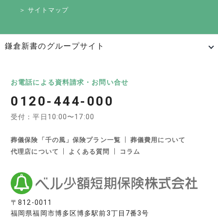
＞ サイトマップ
鎌倉新書のグループサイト
日本最大級のお墓ポータルサイト「いいお墓」
いいお墓
Life.（ライフドット）
いいお墓-永代供養墓版
お電話による資料請求・お問い合せ
0120-444-000
いいお墓-ペット霊園版
樹木葬なび
納骨堂なび
受付：平日10:00〜17:00
寺院墓地.com
優良墓石・石材店ガイド
お墓の引越し＆墓じまいくん
葬儀保険「千の風」保険プラン一覧
葬儀費用について
代理店について
よくある質問
コラム
日本最大級の葬儀相談・依頼サイト 「いい葬儀」
いい葬儀
いいお坊さん
日本最大級の仏壇仏具総合サイト「いい仏壇」
〒812-0011
福岡県福岡市博多区博多駅前3丁目7番3号
いい仏壇