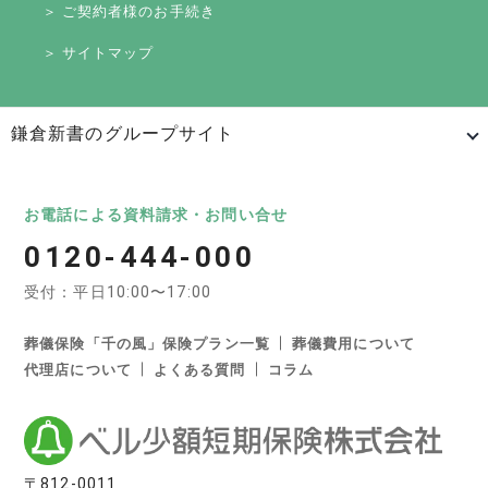
＞ ご契約者様のお手続き
＞ サイトマップ
鎌倉新書のグループサイト
日本最大級のお墓ポータルサイト「いいお墓」
いいお墓
Life.（ライフドット）
いいお墓-永代供養墓版
お電話による資料請求・お問い合せ
0120-444-000
いいお墓-ペット霊園版
樹木葬なび
納骨堂なび
受付：平日10:00〜17:00
寺院墓地.com
優良墓石・石材店ガイド
お墓の引越し＆墓じまいくん
葬儀保険「千の風」保険プラン一覧
葬儀費用について
代理店について
よくある質問
コラム
日本最大級の葬儀相談・依頼サイト 「いい葬儀」
いい葬儀
いいお坊さん
日本最大級の仏壇仏具総合サイト「いい仏壇」
〒812-0011