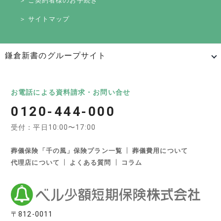
＞ ご契約者様のお手続き
＞ サイトマップ
鎌倉新書のグループサイト
日本最大級のお墓ポータルサイト「いいお墓」
いいお墓
Life.（ライフドット）
いいお墓-永代供養墓版
お電話による資料請求・お問い合せ
0120-444-000
いいお墓-ペット霊園版
樹木葬なび
納骨堂なび
受付：平日10:00〜17:00
寺院墓地.com
優良墓石・石材店ガイド
お墓の引越し＆墓じまいくん
葬儀保険「千の風」保険プラン一覧
葬儀費用について
代理店について
よくある質問
コラム
日本最大級の葬儀相談・依頼サイト 「いい葬儀」
いい葬儀
いいお坊さん
日本最大級の仏壇仏具総合サイト「いい仏壇」
〒812-0011