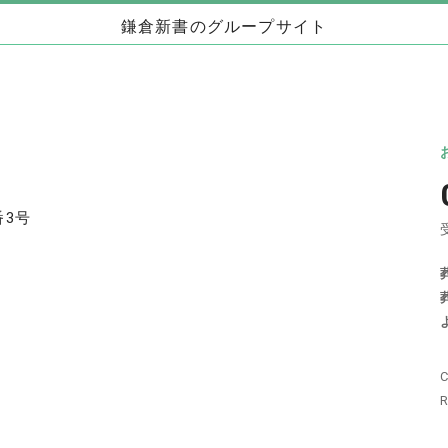
鎌倉新書のグループサイト
お墓」
海洋散骨・お別れ会プロデュース事業
日本
（株式会社ハウスボートクラブ）
儀」
海洋散骨のブルーオーシャンセレモニー
いい
お別れ会プロデュース「Story」
番3号
い仏壇」
相続手続きの無料相談と専門家紹介「いい相
不動
続」
C
相続
いい相続
相続費用見積ガイド
R
わた
遺産相続弁護士ガイド
離婚弁護士ガイド