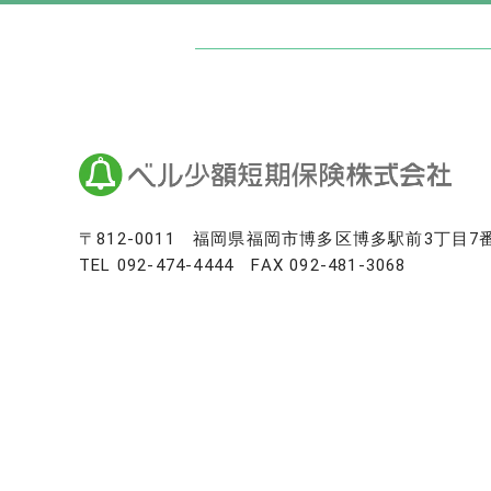
日本最大級のお墓ポータルサイト「いい
いいお墓
Life.（ライフドット）
いいお墓-永代供養墓版
いいお墓-ペット霊園版
樹木葬なび
納骨堂なび
寺院墓地.com
〒812-0011
福岡県福岡市博多区博多駅前3丁目7
TEL
092-474-4444
FAX 092-481-3068
優良墓石・石材店ガイド
お墓の引越し＆墓じまいくん
日本最大級の仏壇仏具総合サイト「い
いい仏壇