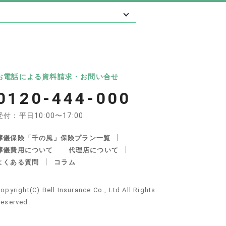
最大級の葬儀相談・依頼サイト 「いい葬
葬儀
いいお坊さん
お電話による資料請求・お問い合せ
0120-444-000
受付：平日10:00〜17:00
葬儀保険「千の風」保険プラン一覧
葬儀費用について
代理店について
よくある質問
コラム
産・遺品整理の関連サイト
opyright(C) Bell Insurance Co., Ltd All Rights
不動産サポート
安心できる遺品整理
eserved.
しの死後手続き
KS不動産パートナーズ