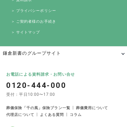
＞ プライバシーポリシー
＞ ご契約者様のお手続き
＞ サイトマップ
鎌倉新書のグループサイト
日本最大級のお墓ポータルサイト「いいお墓」
いいお墓
Life.（ライフドット）
いいお墓-永代供養墓版
お電話による資料請求・お問い合せ
0120-444-000
いいお墓-ペット霊園版
樹木葬なび
納骨堂なび
受付：平日10:00〜17:00
寺院墓地.com
優良墓石・石材店ガイド
お墓の引越し＆墓じまいくん
葬儀保険「千の風」保険プラン一覧
葬儀費用について
代理店について
よくある質問
コラム
日本最大級の葬儀相談・依頼サイト 「いい葬儀」