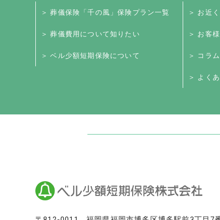
＞ 葬儀保険「千の風」保険プラン一覧
＞ お近
＞ 葬儀費用について知りたい
＞ お客
＞ ベル少額短期保険について
＞ コラム
＞ よくあ
日本最大級のお墓ポータルサイト「いい
いいお墓
Life.（ライフドット）
いいお墓-永代供養墓版
いいお墓-ペット霊園版
樹木葬なび
納骨堂なび
寺院墓地.com
〒812-0011
福岡県福岡市博多区博多駅前3丁目7