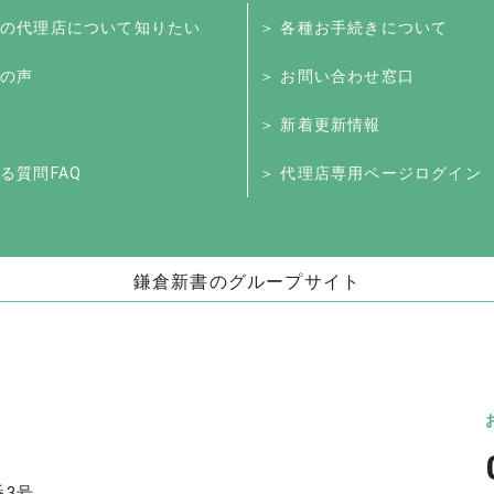
くの代理店について知りたい
＞ 各種お手続きについて
様の声
＞ お問い合わせ窓口
＞ 新着更新情報
る質問FAQ
＞ 代理店専用ページログイン
鎌倉新書のグループサイト
お墓」
海洋散骨・お別れ会プロデュース事業
日本
（株式会社ハウスボートクラブ）
儀」
海洋散骨のブルーオーシャンセレモニー
いい
お別れ会プロデュース「Story」
番3号