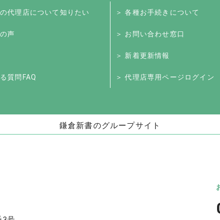
くの代理店について知りたい
＞ 各種お手続きについて
様の声
＞ お問い合わせ窓口
＞ 新着更新情報
る質問FAQ
＞ 代理店専用ページログイン
鎌倉新書のグループサイト
お墓」
海洋散骨・お別れ会プロデュース事業
日本
（株式会社ハウスボートクラブ）
儀」
海洋散骨のブルーオーシャンセレモニー
いい
お別れ会プロデュース「Story」
番3号