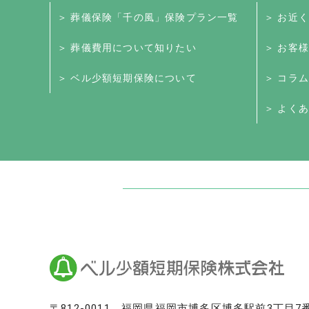
＞ 葬儀保険「千の風」保険プラン一覧
＞ お近
＞ 葬儀費用について知りたい
＞ お客
＞ ベル少額短期保険について
＞ コラム
＞ よくあ
日本最大級のお墓ポータルサイト「いい
いいお墓
Life.（ライフドット）
いいお墓-永代供養墓版
いいお墓-ペット霊園版
樹木葬なび
納骨堂なび
寺院墓地.com
〒812-0011
福岡県福岡市博多区博多駅前3丁目7