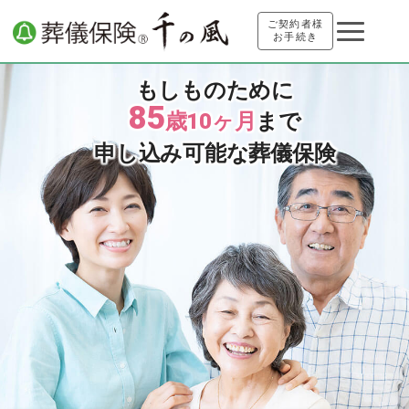
ご契約者様
お手続き
もしものために
85
歳10ヶ月
まで
申し込み可能な葬儀保険