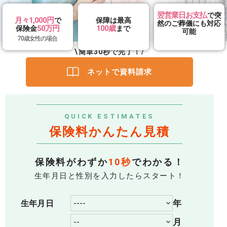
翌営業日お支払
で突
月々1,000円
で
保障は最高
然の
ご葬儀にも対応
50万円
100歳
保険金
まで
可能
70歳女性の場合
\簡単30秒で完了！/
ネットで資料請求
QUICK ESTIMATES
保険料かんたん見積
保険料がわずか
10秒
でわかる！
生年月日と性別を入力したらスタート！
年
生年月日
月