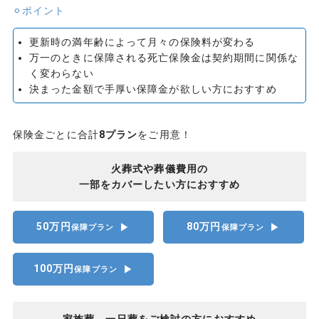
⚪︎ポイント
更新時の満年齢によって月々の保険料が変わる
万一のときに保障される死亡保険金は契約期間に関係な
く変わらない
決まった金額で手厚い保障金が欲しい方におすすめ
保険金ごとに合計
8プラン
をご用意！
火葬式や葬儀費用の
一部をカバーしたい方におすすめ
50万円
80万円
▶︎
▶︎
保障プラン
保障プラン
100万円
▶︎
保障プラン